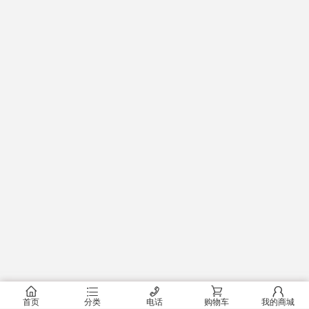
󰂠
󰂦
󰄫
󰂟
󰂢
首页
分类
电话
购物车
我的商城