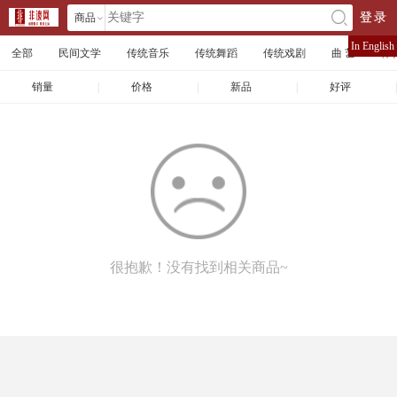
商品
登录
󰄘
店铺
In English
全部
民间文学
传统音乐
传统舞蹈
传统戏剧
曲 艺
体
文章
销量
|
价格
|
新品
|
好评
|
很抱歉！没有找到相关商品~