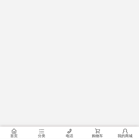
󰂠
󰂦
󰄫
󰂟
󰂢
首页
分类
电话
购物车
我的商城