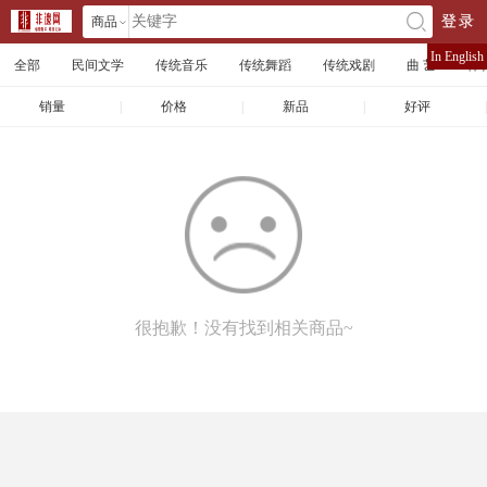
商品
登录
󰄘
店铺
In English
全部
民间文学
传统音乐
传统舞蹈
传统戏剧
曲 艺
体
文章
销量
|
价格
|
新品
|
好评
|
很抱歉！没有找到相关商品~