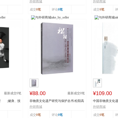
辽宁省级非物...
书：传统体育游艺.
外研商城
外研商城
成交
0笔
评论
0笔
成交
0笔
¥88.00
¥109.00
最新成交
0
笔
最新成交
0
笔
要 ;健身、技
非物质文化遗产研究与保护丛书:松阳高
中国非物质文化遗
腔口述剧本的...
者:姜昆,董耀...
外研商城
外研商城
成交
0笔
评论
0笔
成交
0笔