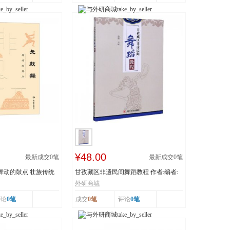
¥48.00
最新成交
0
笔
最新成交
0
笔
 舞动的鼓点 壮族传统
甘孜藏区非遗民间舞蹈教程 作者:编者:
白渝|责编:蒋...
外研商城
评论
0笔
成交
0笔
评论
0笔