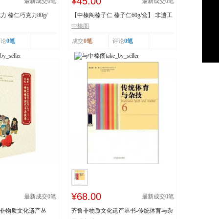
¥45.00
最新成交
0
笔
最新成交
0
笔
 榛仁巧克力80g/
【中榛阁榛子仁 榛子仁60g/盒】 非遗工
艺 榛香浓郁
中榛阁
评论
0笔
成交
0笔
评论
0笔
¥68.00
最新成交
0
笔
最新成交
0
笔
市非物质文化遗产丛
齐鲁非物质文化遗产丛书-传统体育与杂