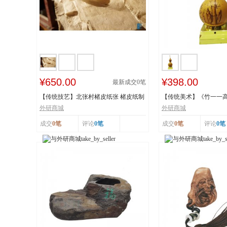
¥650.00
¥398.00
最新成交
0
笔
【传统技艺】北张村楮皮纸张 楮皮纸制
【传统美术】《竹一一
作技艺 国...
秋》 福禄亿家...
外研商城
外研商城
成交
0笔
评论
0笔
成交
0笔
评论
0笔