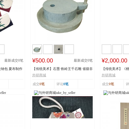
¥500.00
¥2,000.00
最新成交
0
笔
最新成交
0
笔
纳包 夏布制作
【传统美术】石墨 铁岭王千石雕 省级非
【传统美术】《
物质文化遗...
承人：王建美 市.
外研商城
外研商城
成交
0笔
评论
0笔
成交
0笔