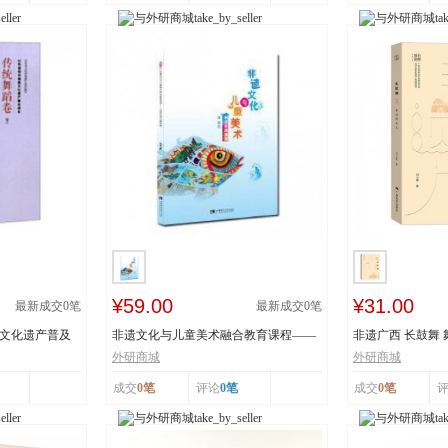
¥59.00
¥31.00
最新成交
0
笔
最新成交
0
笔
质文化遗产普及
非遗文化与儿童美术融合教育课程——
非遗广西 长鼓舞
以深圳鱼灯舞为...
舞蹈瑶族舞蹈...
外研商城
外研商城
成交
0笔
评论
0笔
成交
0笔