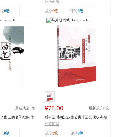
..
技 王丕琢 山...
外研商城
评论
0笔
成交
0笔
评论
0笔
¥75.00
最新成交
0
笔
最新成交
0
笔
产曲艺类名录纪实 作
后申遗时期江苏曲艺类非遗的现状考察
与活态传承 978...
外研商城
评论
0笔
成交
0笔
评论
0笔