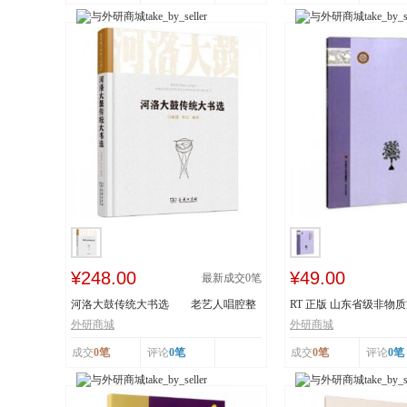
¥248.00
¥49.00
最新成交
0
笔
河洛大鼓传统大书选 老艺人唱腔整
RT 正版 山东省级非物
理 采撷民间...
读本:下:传统舞...
外研商城
外研商城
成交
0笔
评论
0笔
成交
0笔
评论
0笔