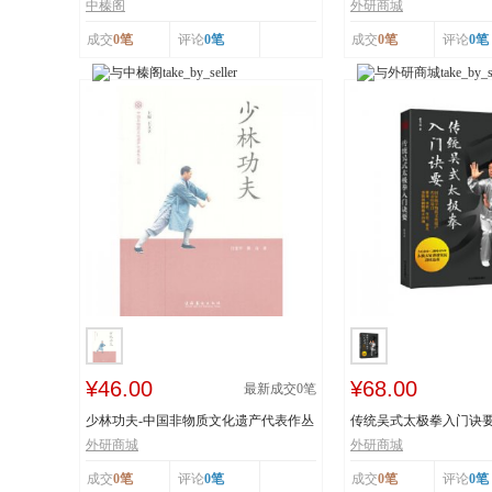
工艺 榛香浓...
纸 市级非物...
中榛阁
外研商城
成交
0笔
评论
0笔
成交
0笔
评论
0笔
¥46.00
¥68.00
最新成交
0
笔
少林功夫-中国非物质文化遗产代表作丛
传统吴式太极拳入门诀
书
击、穴位、意...
外研商城
外研商城
成交
0笔
评论
0笔
成交
0笔
评论
0笔