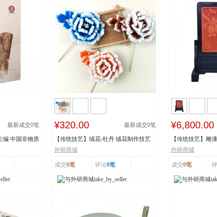
¥320.00
¥6,800.00
最新成交
0
笔
最新成交
0
笔
主编 中国非物质
【传统技艺】绒花-牡丹 绒花制作技艺
【传统技艺】雕漆
市级非物质...
《繁花似锦》 ...
外研商城
外研商城
成交
0笔
评论
0笔
成交
0笔