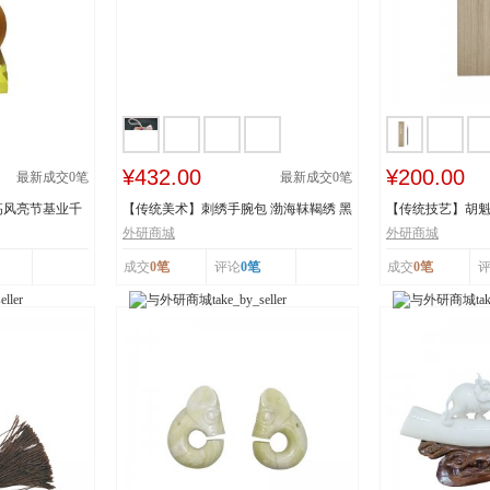
¥432.00
¥200.00
最新成交
0
笔
最新成交
0
笔
高风亮节基业千
【传统美术】刺绣手腕包 渤海靺鞨绣 黑
【传统技艺】胡魁
龙江省牡丹...
阳胡魁章制...
外研商城
外研商城
成交
0笔
评论
0笔
成交
0笔