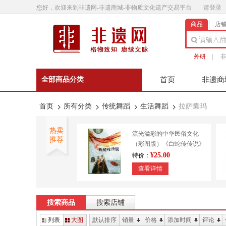
您好，欢迎来到非遗网-非遗商城-非物质文化遗产交易平台
请登录
商品
店
外研
|
全部商品分类
首页
非遗商
非遗微影
联系客
首页
所有分类
传统舞蹈
生活舞蹈
拉萨囊玛
热卖
流光溢彩的中华民俗文化
推荐
（彩图版）《白蛇传传说》
9787553450643
¥25.00
特价：
查看详情
外研书店 正宗澄泥砚 传统
技艺 造纸印刷 装帧
搜索商品
搜索店铺
¥610.00
特价：
列表
大图
默认排序
销量
价格
添加时间
评论
查看详情