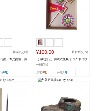
¥100.00
最新成交
0
笔
最新成交
0
笔
桃花面》寿光面塑 传
【传统技艺】传统双轮风车 风车制作技
..
艺 传承人：刘...
外研商城
评论
0笔
成交
0笔
评论
0笔