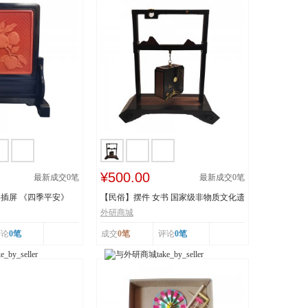
¥500.00
最新成交
0
笔
最新成交
0
笔
插屏 《四季平安》
【民俗】摆件 女书 国家级非物质文化遗
产 湖南...
外研商城
评论
0笔
成交
0笔
评论
0笔