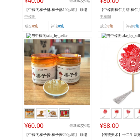
¥40.00
¥30.00
最新成交
0
笔
【中榛阁榛子酥 榛子酥150g/罐】 非遗
【中榛阁榛仁月饼 榛仁月饼
工艺 榛香浓...
遗工艺 榛香...
中榛阁
中榛阁
成交
0笔
评论
0笔
成交
0笔
评论
0笔
¥60.00
¥38.00
最新成交
0
笔
【中榛阁榛子酱 榛子酱250g/罐】 非遗
【传统美术】十二生肖剪