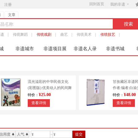
回到首页

我的非遗
注册
铺
文章
非遗
|
传统舞蹈
|
传统戏剧
|
曲艺
|
传统美术
|
传统技艺
|
城
非遗城市
非遗项目展
非遗名人录
非遗书城
服
流光溢彩的中华民俗文化
甘孜藏区非遗
(彩图版):优美动人的民间舞
作者:编者:白渝
蹈 9787553451213
出版社:四川大
¥25.00
¥48.00
特价：
特价：
查看详情
查看详情
信用度
人气
提交
¥
¥