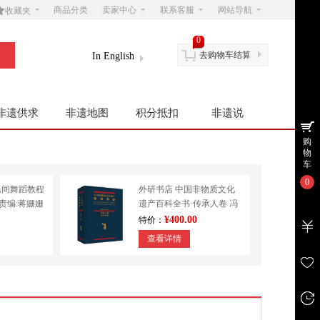

商品分类
卖家中心
联系客服
网站导航
收藏夹
0
去购物车结算
In English
非遗供求
非遗地图
积分抵扣
非遗说
购
物
车
0
民间舞蹈教程
外研书店 中国非物质文化
|责编:蒋姗姗
遗产百科全书·传承人卷 冯
学
骥才 民间文学 其他
¥400.00
特价：
查看详情