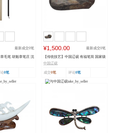
¥1,500.00
最新成交
0
笔
最新成交
0
笔
章毛笔 胡魁章笔庄 沈
【传统技艺】中国辽砚 有福笔筒 国家级
非物质文化遗...
中国辽砚
评论
0笔
成交
0笔
评论
0笔