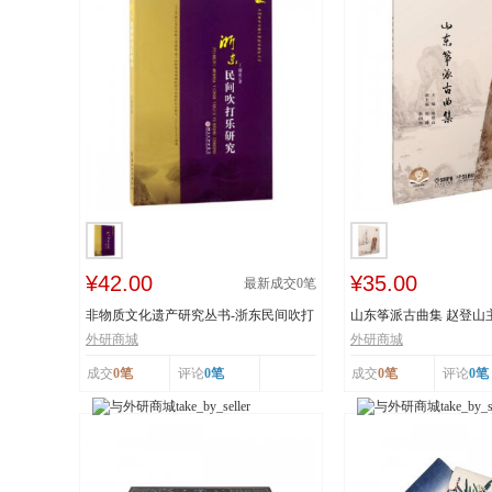
¥42.00
¥35.00
最新成交
0
笔
非物质文化遗产研究丛书-浙东民间吹打
山东筝派古曲集 赵登山
乐研究 作...
文化遗产 上...
外研商城
外研商城
成交
0笔
评论
0笔
成交
0笔
评论
0笔