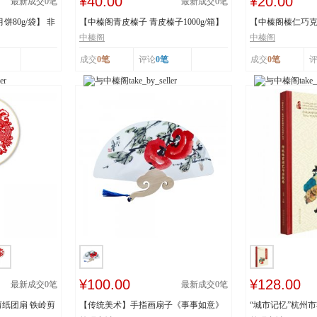
¥40.00
¥20.00
最新成交
0
笔
最新成交
0
笔
80g/袋】 非
【中榛阁青皮榛子 青皮榛子1000g/箱】
【中榛阁榛仁巧克力
非遗工艺 清...
罐】 非遗工艺 ...
中榛阁
中榛阁
成交
0笔
评论
0笔
成交
0笔
¥100.00
¥128.00
最新成交
0
笔
最新成交
0
笔
纸团扇 铁岭剪
【传统美术】手指画扇子《事事如意》
“城市记忆”杭州