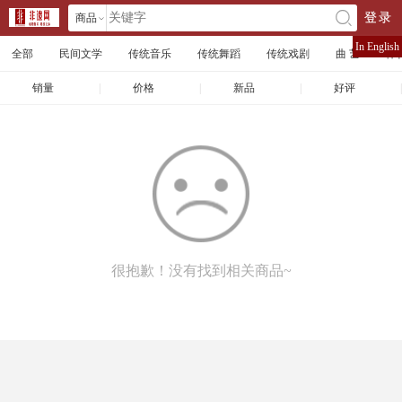
商品
登录
󰄘
店铺
In English
全部
民间文学
传统音乐
传统舞蹈
传统戏剧
曲 艺
体
文章
销量
|
价格
|
新品
|
好评
|
很抱歉！没有找到相关商品~