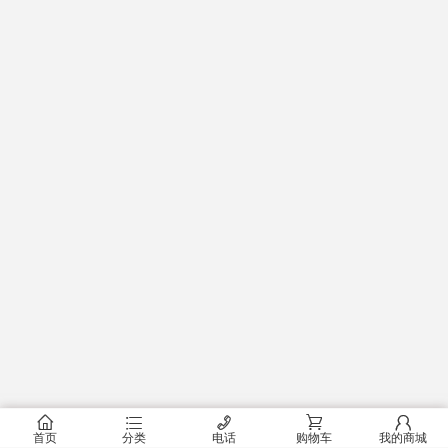
󰂠
󰂦
󰄫
󰂟
󰂢
首页
分类
电话
购物车
我的商城