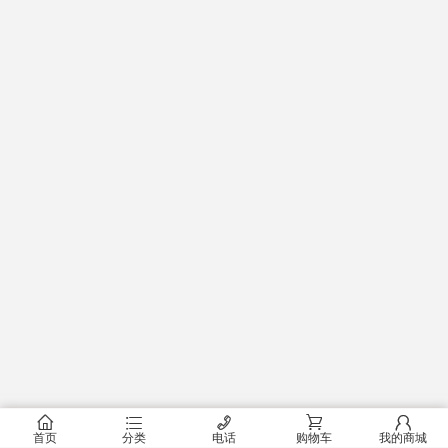
󰂠
󰂦
󰄫
󰂟
󰂢
首页
分类
电话
购物车
我的商城