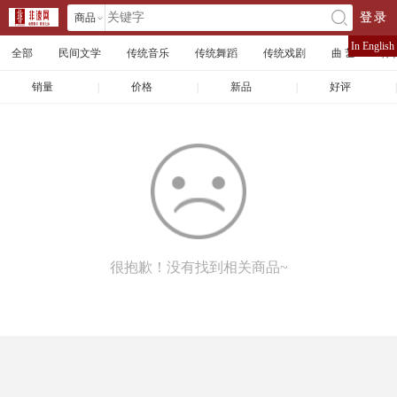
商品
登录
󰄘
店铺
In English
全部
民间文学
传统音乐
传统舞蹈
传统戏剧
曲 艺
体
文章
销量
|
价格
|
新品
|
好评
|
很抱歉！没有找到相关商品~