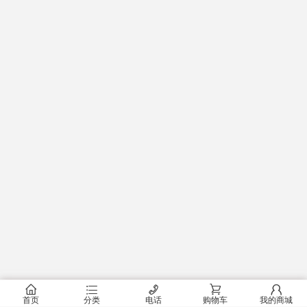
󰂠
󰂦
󰄫
󰂟
󰂢
首页
分类
电话
购物车
我的商城