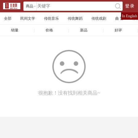
商品
登录
󰄘
店铺
In English
全部
民间文学
传统音乐
传统舞蹈
传统戏剧
曲 艺
体
文章
销量
|
价格
|
新品
|
好评
|
很抱歉！没有找到相关商品~