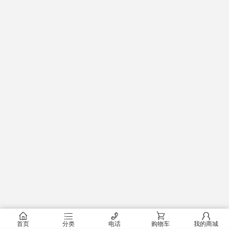
󰂠
󰂦
󰄫
󰂟
󰂢
首页
分类
电话
购物车
我的商城