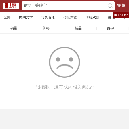
商品
登录
󰄘
店铺
In English
全部
民间文学
传统音乐
传统舞蹈
传统戏剧
曲 艺
体
文章
销量
|
价格
|
新品
|
好评
|
很抱歉！没有找到相关商品~