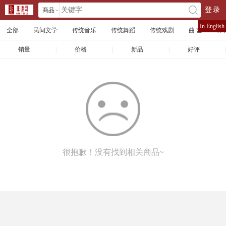
商品
登录
󰄘
店铺
In English
全部
民间文学
传统音乐
传统舞蹈
传统戏剧
曲 艺
体
文章
销量
|
价格
|
新品
|
好评
|
很抱歉！没有找到相关商品~