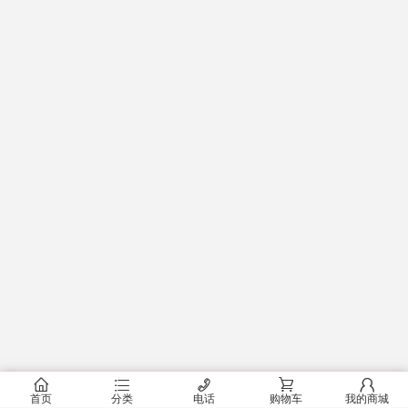
󰂠
󰂦
󰄫
󰂟
󰂢
首页
分类
电话
购物车
我的商城