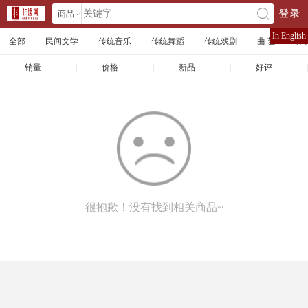
商品
登录
󰄘
店铺
In English
全部
民间文学
传统音乐
传统舞蹈
传统戏剧
曲 艺
体
文章
销量
|
价格
|
新品
|
好评
|
很抱歉！没有找到相关商品~