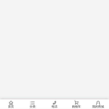
󰂠
󰂦
󰄫
󰂟
󰂢
首页
分类
电话
购物车
我的商城