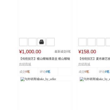
¥1,000.00
¥158.00
最新成交
0
笔
【传统技艺】稷山螺钿漆器盒 稷山螺钿
【传统技艺】夏布麻艺收
漆器髹饰技...
技艺 国家级...
外研商城
外研商城
成交
0笔
评论
0笔
成交
0笔
评论
0笔