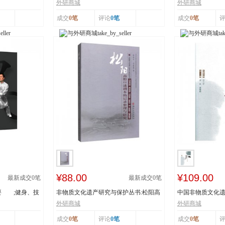
辽宁省级非物...
书：传统体育游艺.
外研商城
外研商城
成交
0笔
评论
0笔
成交
0笔
¥88.00
¥109.00
最新成交
0
笔
最新成交
0
笔
要 ;健身、技
非物质文化遗产研究与保护丛书:松阳高
中国非物质文化遗
腔口述剧本的...
者:姜昆,董耀...
外研商城
外研商城
成交
0笔
评论
0笔
成交
0笔