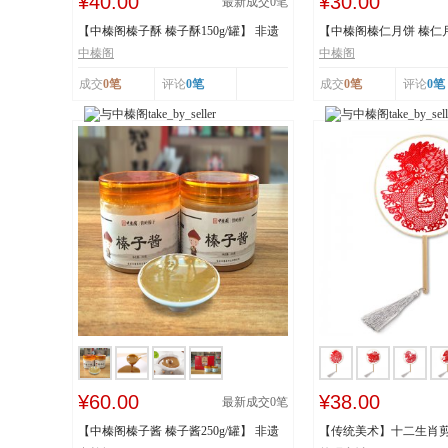
¥40.00
¥30.00
最新成交
0
笔
【中榛阁榛子酥 榛子酥150g/罐】 非遗
【中榛阁榛仁月饼 榛仁月饼
工艺 榛香浓...
遗工艺 榛香...
中榛阁
中榛阁
成交
0笔
评论
0笔
成交
0笔
评论
0笔
¥60.00
¥38.00
最新成交
0
笔
【中榛阁榛子酱 榛子酱250g/罐】 非遗
【传统美术】十二生肖剪