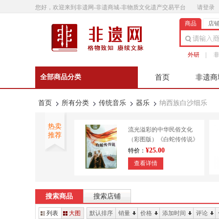
您好，欢迎来到非遗网-非遗商城-非物质文化遗产交易平台
请登录
商品
店
外研
|
全部商品分类
首页
非遗商
非遗微影
联系客
首页
所有分类
传统音乐
器乐
纳西族白沙细乐
热卖
流光溢彩的中华民俗文化
推荐
（彩图版）《白蛇传传说》
9787553450643
¥25.00
特价：
查看详情
外研书店 正宗澄泥砚 传统
技艺 造纸印刷 装帧
搜索商品
搜索店铺
¥610.00
特价：
列表
大图
默认排序
销量
价格
添加时间
评论
查看详情