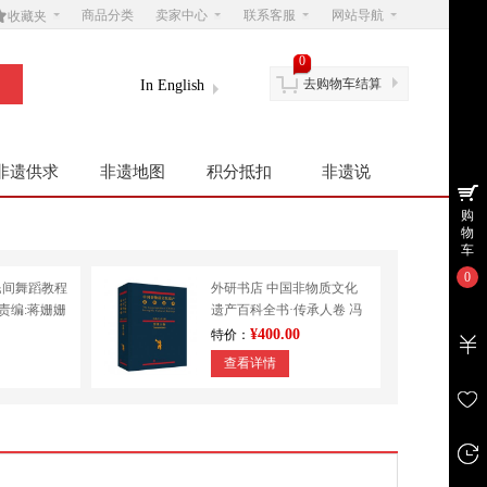

商品分类
卖家中心
联系客服
网站导航
收藏夹
0
去购物车结算
In English
非遗供求
非遗地图
积分抵扣
非遗说
购
物
车
0
民间舞蹈教程
外研书店 中国非物质文化
|责编:蒋姗姗
遗产百科全书·传承人卷 冯
学
骥才 民间文学 其他
¥400.00
特价：
查看详情