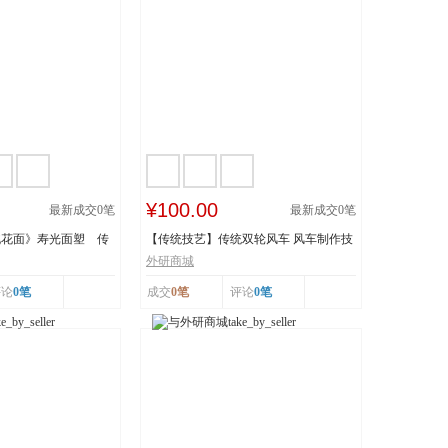
¥100.00
最新成交
0
笔
最新成交
0
笔
桃花面》寿光面塑 传
【传统技艺】传统双轮风车 风车制作技
..
艺 传承人：刘...
外研商城
评论
0笔
成交
0笔
评论
0笔