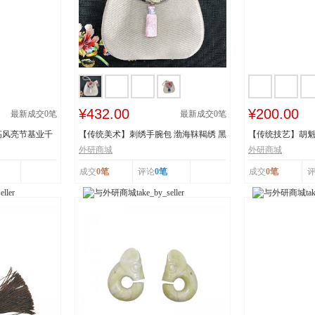
¥432.00
¥200.00
最新成交
0
笔
最新成交
0
笔
高风亮节基业千
【传统美术】刺绣手腕包 渤海靺鞨绣 黑
【传统技艺】胡魁
龙江省牡丹...
阳胡魁章制...
外研商城
外研商城
成交
0笔
评论
0笔
成交
0笔