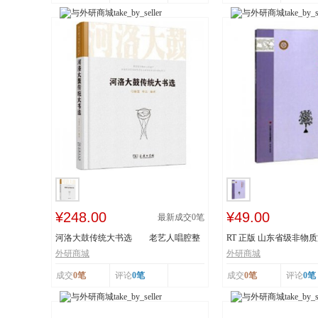
¥248.00
¥49.00
最新成交
0
笔
河洛大鼓传统大书选 老艺人唱腔整
RT 正版 山东省级非物
理 采撷民间...
读本:下:传统舞...
外研商城
外研商城
成交
0笔
评论
0笔
成交
0笔
评论
0笔