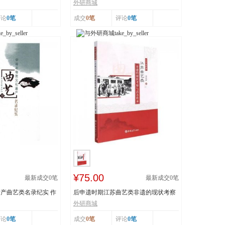
..
技 王丕琢 山...
外研商城
评论
0笔
成交
0笔
评论
0笔
¥75.00
最新成交
0
笔
最新成交
0
笔
产曲艺类名录纪实 作
后申遗时期江苏曲艺类非遗的现状考察
与活态传承 978...
外研商城
评论
0笔
成交
0笔
评论
0笔