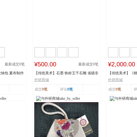
¥500.00
¥2,000.00
最新成交
0
笔
最新成交
0
笔
纳包 夏布制作
【传统美术】石墨 铁岭王千石雕 省级非
【传统美术】《
物质文化遗...
承人：王建美 市.
外研商城
外研商城
成交
0笔
评论
0笔
成交
0笔