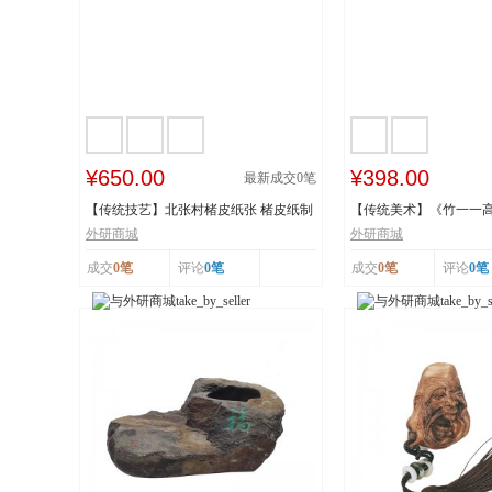
¥650.00
¥398.00
最新成交
0
笔
【传统技艺】北张村楮皮纸张 楮皮纸制
【传统美术】《竹一一
作技艺 国...
秋》 福禄亿家...
外研商城
外研商城
成交
0笔
评论
0笔
成交
0笔
评论
0笔