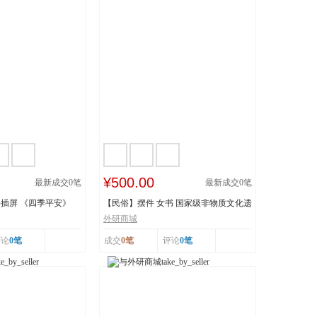
¥500.00
最新成交
0
笔
最新成交
0
笔
插屏 《四季平安》
【民俗】摆件 女书 国家级非物质文化遗
产 湖南...
外研商城
评论
0笔
成交
0笔
评论
0笔