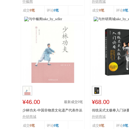
工艺 榛香浓...
纸 市级非物...
中榛阁
外研商城
成交
0笔
评论
0笔
成交
0笔
评论
0笔
¥46.00
¥68.00
最新成交
0
笔
少林功夫-中国非物质文化遗产代表作丛
传统吴式太极拳入门诀
书
击、穴位、意...
外研商城
外研商城
成交
0笔
评论
0笔
成交
0笔
评论
0笔