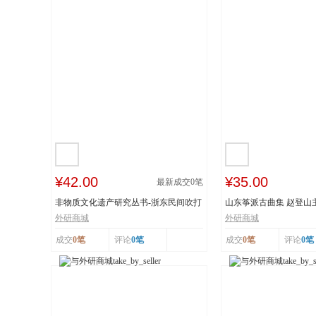
¥42.00
¥35.00
最新成交
0
笔
非物质文化遗产研究丛书-浙东民间吹打
山东筝派古曲集 赵登山
乐研究 作...
文化遗产 上...
外研商城
外研商城
成交
0笔
评论
0笔
成交
0笔
评论
0笔