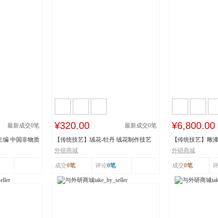
¥320.00
¥6,800.00
最新成交
0
笔
最新成交
0
笔
主编 中国非物质
【传统技艺】绒花-牡丹 绒花制作技艺
【传统技艺】雕漆
市级非物质...
《繁花似锦》 ...
外研商城
外研商城
成交
0笔
评论
0笔
成交
0笔