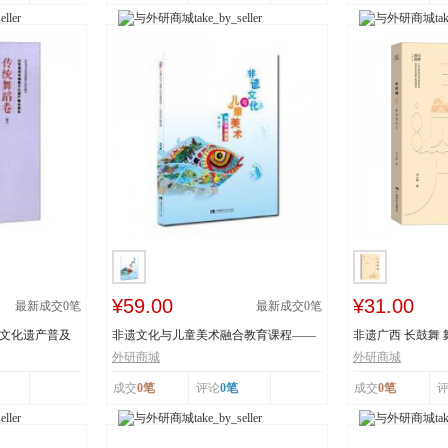
¥59.00
¥31.00
最新成交
0
笔
最新成交
0
笔
质文化遗产普及
非遗文化与儿童美术融合教育课程——
非遗广西 长鼓舞
以深圳鱼灯舞为...
舞蹈瑶族舞蹈...
外研商城
外研商城
成交
0笔
评论
0笔
成交
0笔