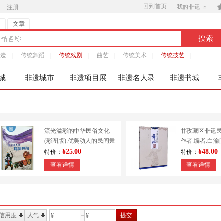
回到首页

我的非遗
注册
铺
文章
非遗
|
传统舞蹈
|
传统戏剧
|
曲艺
|
传统美术
|
传统技艺
|
城
非遗城市
非遗项目展
非遗名人录
非遗书城
服
流光溢彩的中华民俗文化
甘孜藏区非遗
(彩图版):优美动人的民间舞
作者:编者:白渝
蹈 9787553451213
出版社:四川大
¥25.00
¥48.00
特价：
特价：
查看详情
查看详情
信用度
人气
提交
¥
¥