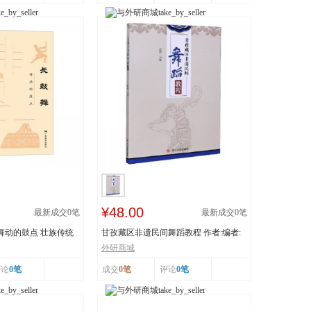
¥48.00
最新成交
0
笔
最新成交
0
笔
 舞动的鼓点 壮族传统
甘孜藏区非遗民间舞蹈教程 作者:编者:
白渝|责编:蒋...
外研商城
评论
0笔
成交
0笔
评论
0笔