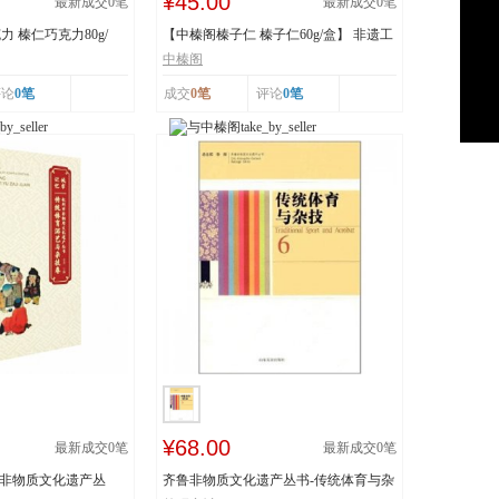
¥45.00
最新成交
0
笔
最新成交
0
笔
 榛仁巧克力80g/
【中榛阁榛子仁 榛子仁60g/盒】 非遗工
艺 榛香浓郁
中榛阁
评论
0笔
成交
0笔
评论
0笔
¥68.00
最新成交
0
笔
最新成交
0
笔
市非物质文化遗产丛
齐鲁非物质文化遗产丛书-传统体育与杂