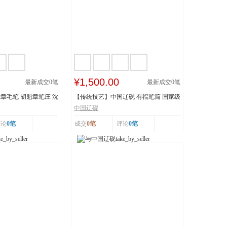
¥1,500.00
最新成交
0
笔
最新成交
0
笔
章毛笔 胡魁章笔庄 沈
【传统技艺】中国辽砚 有福笔筒 国家级
非物质文化遗...
中国辽砚
评论
0笔
成交
0笔
评论
0笔