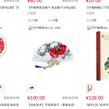
¥40.00
¥20.00
最新成交
0
笔
最新成交
0
笔
80g/袋】 非
【中榛阁青皮榛子 青皮榛子1000g/箱】
【中榛阁榛仁巧克力
非遗工艺 清...
罐】 非遗工艺 ...
中榛阁
中榛阁
成交
0笔
评论
0笔
成交
0笔
¥100.00
¥128.00
最新成交
0
笔
最新成交
0
笔
纸团扇 铁岭剪
【传统美术】手指画扇子《事事如意》
“城市记忆”杭州