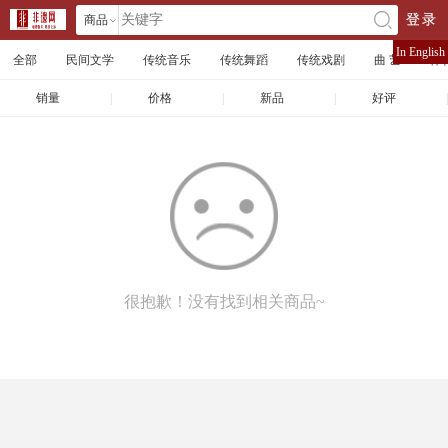
商品
登录
󰄘
店铺
In English
全部
民间文学
传统音乐
传统舞蹈
传统戏剧
曲 艺
体
文章
销量
|
价格
|
新品
|
好评
|
很抱歉！没有找到相关商品~