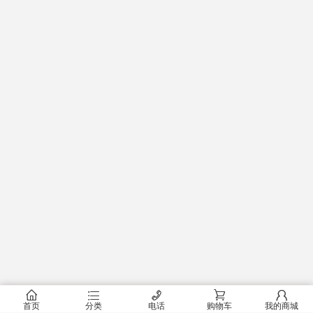
󰂠
󰂦
󰄫
󰂟
󰂢
首页
分类
电话
购物车
我的商城