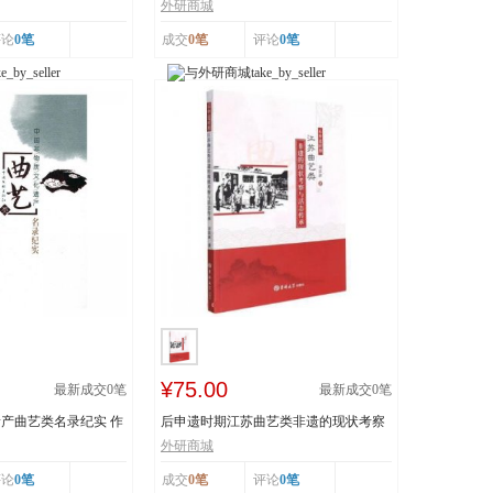
..
技 王丕琢 山...
外研商城
评论
0笔
成交
0笔
评论
0笔
¥75.00
最新成交
0
笔
最新成交
0
笔
产曲艺类名录纪实 作
后申遗时期江苏曲艺类非遗的现状考察
与活态传承 978...
外研商城
评论
0笔
成交
0笔
评论
0笔