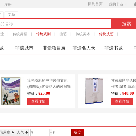
回到首页

我的非遗
注册
铺
文章
非遗
|
传统舞蹈
|
传统戏剧
|
曲艺
|
传统美术
|
传统技艺
|
城
非遗城市
非遗项目展
非遗名人录
非遗书城
服
流光溢彩的中华民俗文化
甘孜藏区非遗
(彩图版):优美动人的民间舞
作者:编者:白渝
蹈 9787553451213
出版社:四川大
¥25.00
¥48.00
特价：
特价：
查看详情
查看详情
信用度
人气
提交
¥
¥