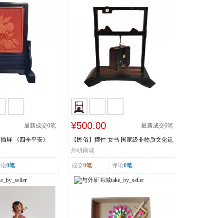
¥500.00
最新成交
0
笔
最新成交
0
笔
插屏 《四季平安》
【民俗】摆件 女书 国家级非物质文化遗
产 湖南...
外研商城
评论
0笔
成交
0笔
评论
0笔