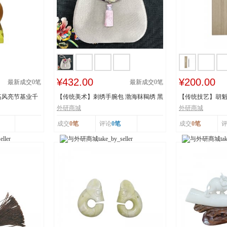
¥432.00
¥200.00
最新成交
0
笔
最新成交
0
笔
高风亮节基业千
【传统美术】刺绣手腕包 渤海靺鞨绣 黑
【传统技艺】胡魁
龙江省牡丹...
阳胡魁章制...
外研商城
外研商城
成交
0笔
评论
0笔
成交
0笔