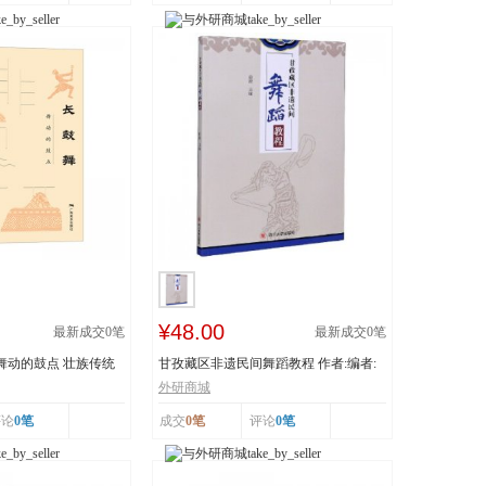
¥48.00
最新成交
0
笔
最新成交
0
笔
 舞动的鼓点 壮族传统
甘孜藏区非遗民间舞蹈教程 作者:编者:
白渝|责编:蒋...
外研商城
评论
0笔
成交
0笔
评论
0笔