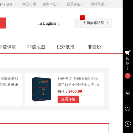

商品分类
卖家中心
联系客服
网站导航
收藏夹
0
去购物车结算
In English
非遗供求
非遗地图
积分抵扣
非遗说
购
物
车
0
民间舞蹈教程
外研书店 中国非物质文化
|责编:蒋姗姗
遗产百科全书·传承人卷 冯
学
骥才 民间文学 其他
¥400.00
特价：
查看详情