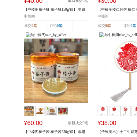
¥40.00
¥30.00
最新成交
0
笔
【中榛阁榛子酥 榛子酥150g/罐】 非遗
【中榛阁榛仁月饼 榛仁月饼
工艺 榛香浓...
遗工艺 榛香...
中榛阁
中榛阁
成交
0笔
评论
0笔
成交
0笔
评论
0笔
¥60.00
¥38.00
最新成交
0
笔
【中榛阁榛子酱 榛子酱250g/罐】 非遗
【传统美术】十二生肖剪