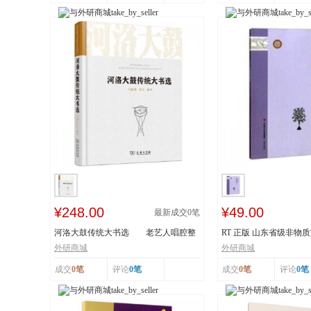
¥248.00
¥49.00
最新成交
0
笔
河洛大鼓传统大书选 老艺人唱腔整
RT 正版 山东省级非物
理 采撷民间...
读本:下:传统舞...
外研商城
外研商城
成交
0笔
评论
0笔
成交
0笔
评论
0笔