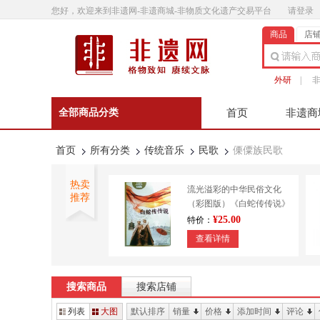
您好，欢迎来到非遗网-非遗商城-非物质文化遗产交易平台
请登录
商品
店
外研
|
全部商品分类
首页
非遗商
非遗微影
联系客
首页
所有分类
传统音乐
民歌
傈僳族民歌
热卖
流光溢彩的中华民俗文化
推荐
（彩图版）《白蛇传传说》
9787553450643
¥25.00
特价：
查看详情
外研书店 正宗澄泥砚 传统
技艺 造纸印刷 装帧
搜索商品
搜索店铺
¥610.00
特价：
列表
大图
默认排序
销量
价格
添加时间
评论
查看详情