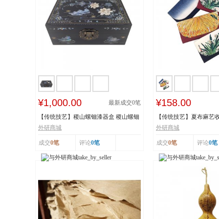
¥1,000.00
¥158.00
最新成交
0
笔
【传统技艺】稷山螺钿漆器盒 稷山螺钿
【传统技艺】夏布麻艺收
漆器髹饰技...
技艺 国家级...
外研商城
外研商城
成交
0笔
评论
0笔
成交
0笔
评论
0笔