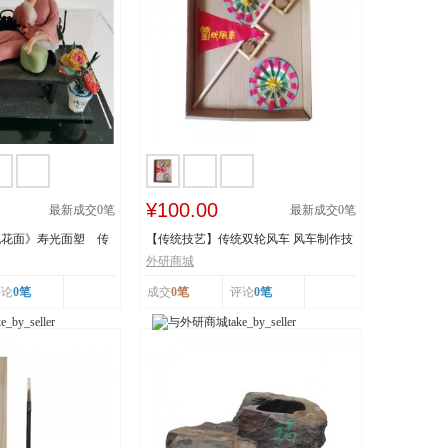
¥100.00
最新成交
0
笔
最新成交
0
笔
桃花面》寿光面塑 传
【传统技艺】传统双轮风车 风车制作技
..
艺 传承人：刘...
外研商城
评论
0笔
成交
0笔
评论
0笔