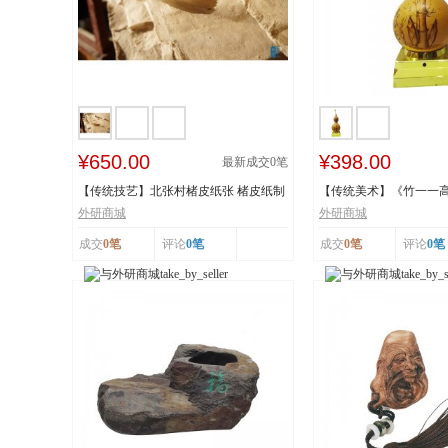
¥650.00
¥398.00
最新成交
0
笔
【传统技艺】北张村楮皮纸张 楮皮纸制
【传统美术】《竹一一
作技艺 国...
秋》 福禄亿家...
外研商城
外研商城
成交
0笔
评论
0笔
成交
0笔
评论
0笔