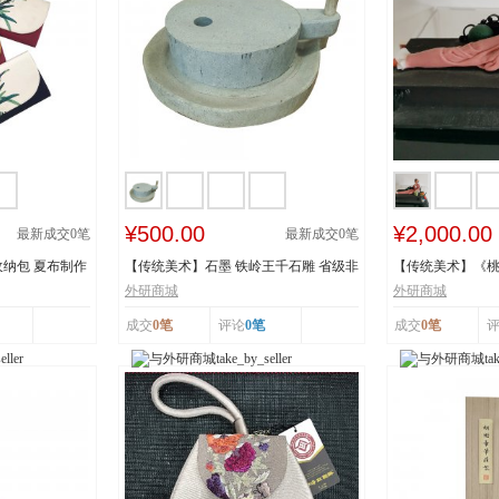
¥500.00
¥2,000.00
最新成交
0
笔
最新成交
0
笔
纳包 夏布制作
【传统美术】石墨 铁岭王千石雕 省级非
【传统美术】《
物质文化遗...
承人：王建美 市.
外研商城
外研商城
成交
0笔
评论
0笔
成交
0笔