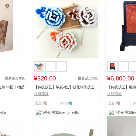
¥320.00
¥6,800.00
最新成交
0
笔
最新成交
0
笔
主编 中国非物质
【传统技艺】绒花-牡丹 绒花制作技艺
【传统技艺】雕漆
市级非物质...
《繁花似锦》 ...
外研商城
外研商城
成交
0笔
评论
0笔
成交
0笔