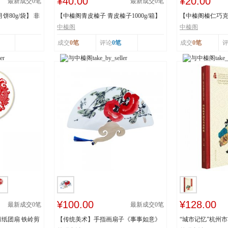
¥40.00
¥20.00
最新成交
0
笔
最新成交
0
笔
80g/袋】 非
【中榛阁青皮榛子 青皮榛子1000g/箱】
【中榛阁榛仁巧克力
非遗工艺 清...
罐】 非遗工艺 ...
中榛阁
中榛阁
成交
0笔
评论
0笔
成交
0笔
¥100.00
¥128.00
最新成交
0
笔
最新成交
0
笔
纸团扇 铁岭剪
【传统美术】手指画扇子《事事如意》
“城市记忆”杭州