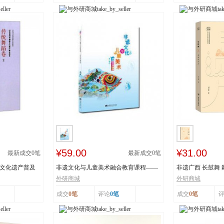
¥59.00
¥31.00
最新成交
0
笔
最新成交
0
笔
质文化遗产普及
非遗文化与儿童美术融合教育课程——
非遗广西 长鼓舞
以深圳鱼灯舞为...
舞蹈瑶族舞蹈...
外研商城
外研商城
成交
0笔
评论
0笔
成交
0笔