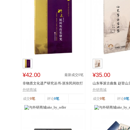
¥42.00
¥35.00
最新成交
0
笔
非物质文化遗产研究丛书-浙东民间吹打
山东筝派古曲集 赵登山
乐研究 作...
文化遗产 上...
外研商城
外研商城
成交
0笔
评论
0笔
成交
0笔
评论
0笔