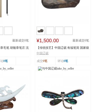
¥1,500.00
最新成交
0
笔
最新成交
0
笔
章毛笔 胡魁章笔庄 沈
【传统技艺】中国辽砚 有福笔筒 国家级
非物质文化遗...
中国辽砚
评论
0笔
成交
0笔
评论
0笔