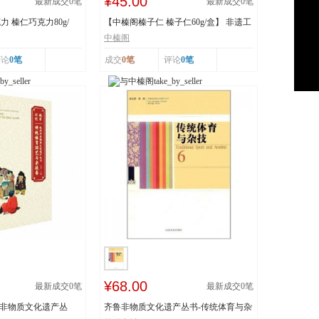
¥45.00
最新成交
0
笔
最新成交
0
笔
 榛仁巧克力80g/
【中榛阁榛子仁 榛子仁60g/盒】 非遗工
艺 榛香浓郁
中榛阁
评论
0笔
成交
0笔
评论
0笔
¥68.00
最新成交
0
笔
最新成交
0
笔
市非物质文化遗产丛
齐鲁非物质文化遗产丛书-传统体育与杂