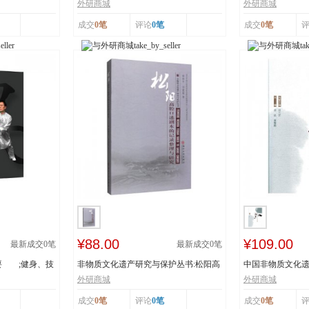
辽宁省级非物...
书：传统体育游艺.
外研商城
外研商城
成交
0笔
评论
0笔
成交
0笔
¥88.00
¥109.00
最新成交
0
笔
最新成交
0
笔
要 ;健身、技
非物质文化遗产研究与保护丛书:松阳高
中国非物质文化遗
腔口述剧本的...
者:姜昆,董耀...
外研商城
外研商城
成交
0笔
评论
0笔
成交
0笔