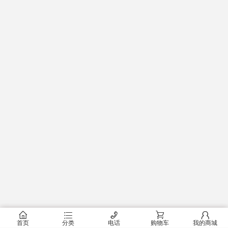
󰂠
󰂦
󰄫
󰂟
󰂢
首页
分类
电话
购物车
我的商城