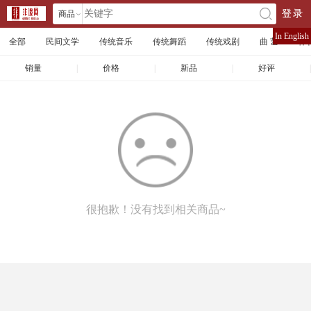
商品
登录
󰄘
店铺
In English
全部
民间文学
传统音乐
传统舞蹈
传统戏剧
曲 艺
体
文章
销量
|
价格
|
新品
|
好评
|
很抱歉！没有找到相关商品~