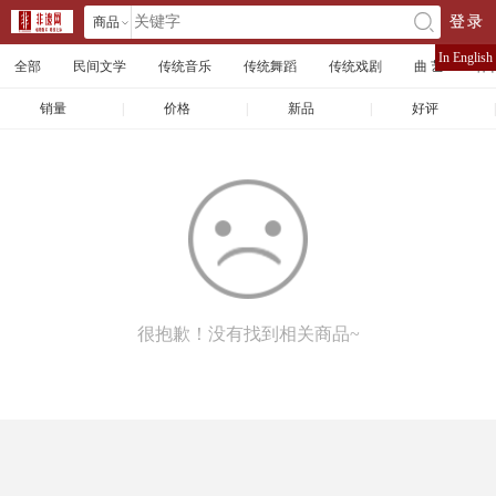
商品
登录
󰄘
店铺
In English
全部
民间文学
传统音乐
传统舞蹈
传统戏剧
曲 艺
体
文章
销量
|
价格
|
新品
|
好评
|
很抱歉！没有找到相关商品~