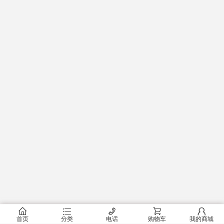
󰂠
󰂦
󰄫
󰂟
󰂢
首页
分类
电话
购物车
我的商城