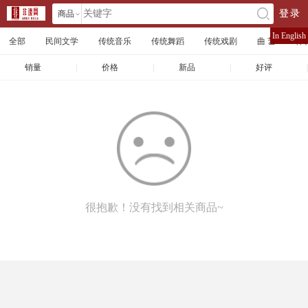
商品
登录
󰄘
店铺
In English
全部
民间文学
传统音乐
传统舞蹈
传统戏剧
曲 艺
体
文章
销量
|
价格
|
新品
|
好评
|
很抱歉！没有找到相关商品~