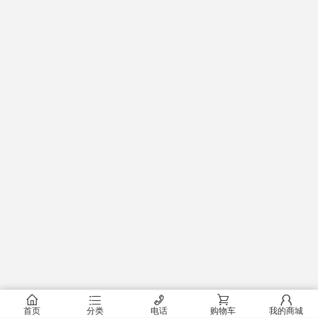
󰂠
󰂦
󰄫
󰂟
󰂢
首页
分类
电话
购物车
我的商城