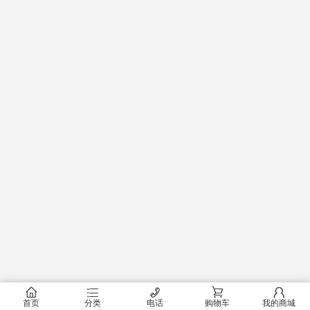
󰂠
󰂦
󰄫
󰂟
󰂢
首页
分类
电话
购物车
我的商城