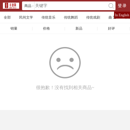
商品
登录
󰄘
店铺
In English
全部
民间文学
传统音乐
传统舞蹈
传统戏剧
曲 艺
体
文章
销量
|
价格
|
新品
|
好评
|
很抱歉！没有找到相关商品~