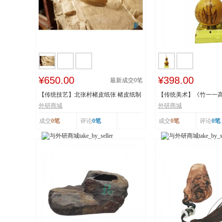
¥650.00
¥398.00
最新成交
0
笔
【传统技艺】北张村楮皮纸张 楮皮纸制
【传统美术】《竹一一
作技艺 国...
秋》 福禄亿家...
外研商城
外研商城
成交
0笔
评论
0笔
成交
0笔
评论
0笔