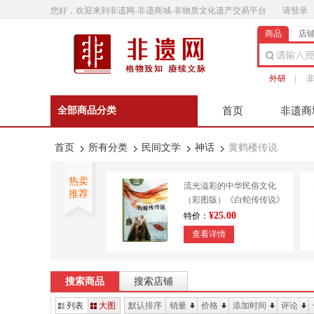
您好，欢迎来到非遗网-非遗商城-非物质文化遗产交易平台
请登录
商品
店
外研
|
全部商品分类
首页
非遗商
非遗微影
联系客
首页
所有分类
民间文学
神话
黄鹤楼传说
热卖
流光溢彩的中华民俗文化
推荐
（彩图版）《白蛇传传说》
9787553450643
¥25.00
特价：
查看详情
外研书店 正宗澄泥砚 传统
技艺 造纸印刷 装帧
搜索商品
搜索店铺
¥610.00
特价：
列表
大图
默认排序
销量
价格
添加时间
评论
查看详情