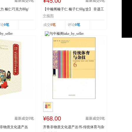
¥45.00
最新成交
0
笔
最新成交
0
笔
 榛仁巧克力80g/
【中榛阁榛子仁 榛子仁60g/盒】 非遗工
艺 榛香浓郁
中榛阁
评论
0笔
成交
0笔
评论
0笔
¥68.00
最新成交
0
笔
最新成交
0
笔
市非物质文化遗产丛
齐鲁非物质文化遗产丛书-传统体育与杂