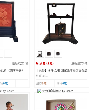
¥500.00
最新成交
0
笔
最新成交
0
笔
插屏 《四季平安》
【民俗】摆件 女书 国家级非物质文化遗
产 湖南...
外研商城
评论
0笔
成交
0笔
评论
0笔