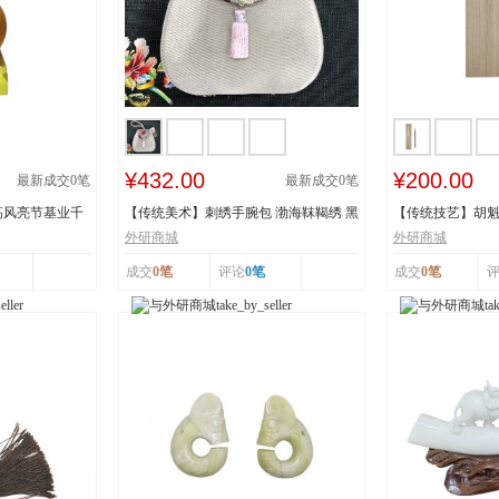
¥432.00
¥200.00
最新成交
0
笔
最新成交
0
笔
高风亮节基业千
【传统美术】刺绣手腕包 渤海靺鞨绣 黑
【传统技艺】胡魁
龙江省牡丹...
阳胡魁章制...
外研商城
外研商城
成交
0笔
评论
0笔
成交
0笔