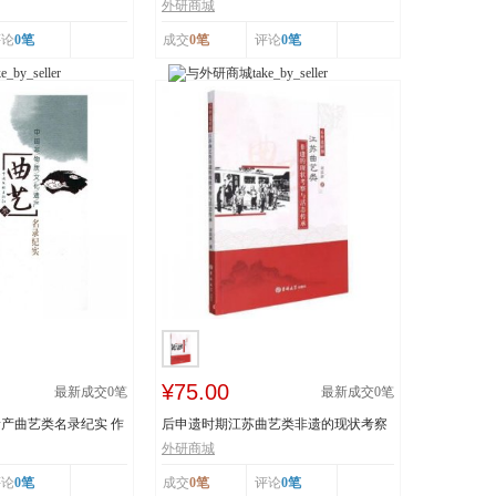
..
技 王丕琢 山...
外研商城
评论
0笔
成交
0笔
评论
0笔
¥75.00
最新成交
0
笔
最新成交
0
笔
产曲艺类名录纪实 作
后申遗时期江苏曲艺类非遗的现状考察
与活态传承 978...
外研商城
评论
0笔
成交
0笔
评论
0笔