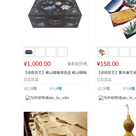
¥1,000.00
¥158.00
最新成交
0
笔
【传统技艺】稷山螺钿漆器盒 稷山螺钿
【传统技艺】夏布麻艺收
漆器髹饰技...
技艺 国家级...
外研商城
外研商城
成交
0笔
评论
0笔
成交
0笔
评论
0笔