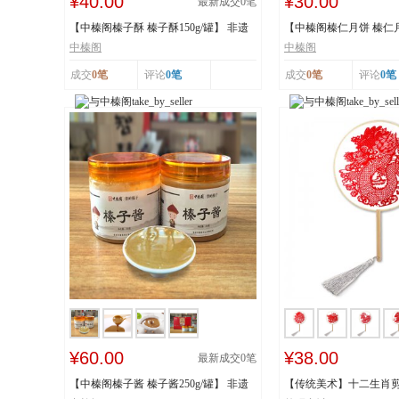
¥40.00
¥30.00
最新成交
0
笔
【中榛阁榛子酥 榛子酥150g/罐】 非遗
【中榛阁榛仁月饼 榛仁月饼
工艺 榛香浓...
遗工艺 榛香...
中榛阁
中榛阁
成交
0笔
评论
0笔
成交
0笔
评论
0笔
¥60.00
¥38.00
最新成交
0
笔
【中榛阁榛子酱 榛子酱250g/罐】 非遗
【传统美术】十二生肖剪