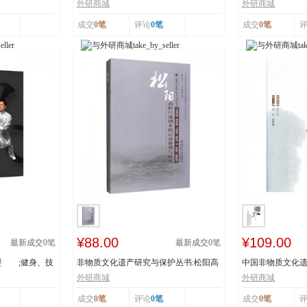
辽宁省级非物...
书：传统体育游艺.
外研商城
外研商城
成交
0笔
评论
0笔
成交
0笔
¥88.00
¥109.00
最新成交
0
笔
最新成交
0
笔
要 ;健身、技
非物质文化遗产研究与保护丛书:松阳高
中国非物质文化遗
腔口述剧本的...
者:姜昆,董耀...
外研商城
外研商城
成交
0笔
评论
0笔
成交
0笔