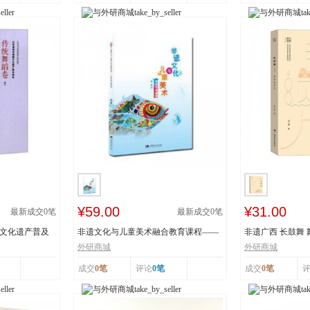
¥59.00
¥31.00
最新成交
0
笔
最新成交
0
笔
质文化遗产普及
非遗文化与儿童美术融合教育课程——
非遗广西 长鼓舞
以深圳鱼灯舞为...
舞蹈瑶族舞蹈...
外研商城
外研商城
成交
0笔
评论
0笔
成交
0笔