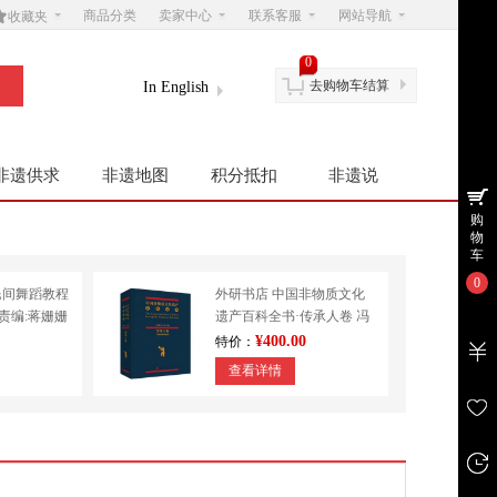

商品分类
卖家中心
联系客服
网站导航
收藏夹
0
去购物车结算
In English
非遗供求
非遗地图
积分抵扣
非遗说
购
物
车
0
民间舞蹈教程
外研书店 中国非物质文化
|责编:蒋姗姗
遗产百科全书·传承人卷 冯
学
骥才 民间文学 其他
¥400.00
特价：
查看详情