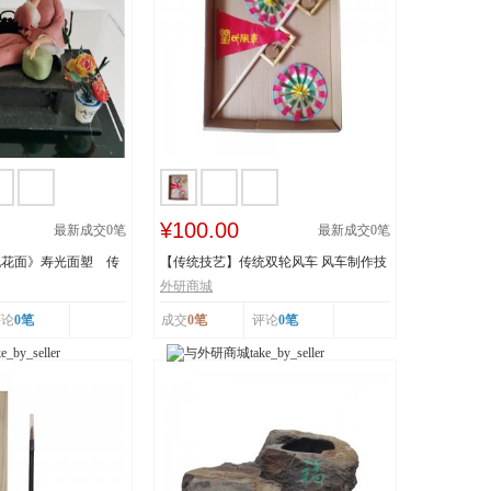
¥100.00
最新成交
0
笔
最新成交
0
笔
桃花面》寿光面塑 传
【传统技艺】传统双轮风车 风车制作技
..
艺 传承人：刘...
外研商城
评论
0笔
成交
0笔
评论
0笔