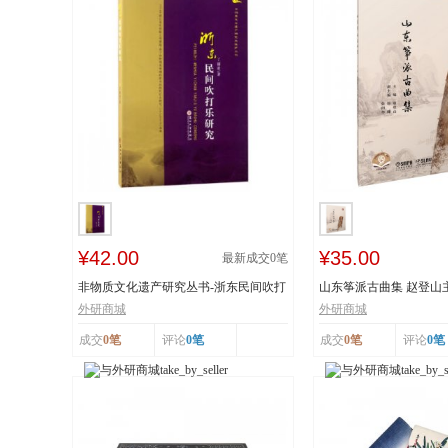
¥42.00
¥35.00
最新成交
0
笔
非物质文化遗产研究丛书-浙东民间吹打
山东筝派古曲集 赵登山
乐研究 作...
文化遗产 上...
外研商城
外研商城
成交
0笔
评论
0笔
成交
0笔
评论
0笔