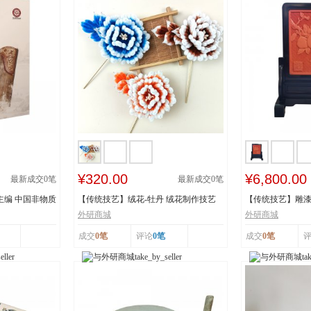
¥320.00
¥6,800.00
最新成交
0
笔
最新成交
0
笔
主编 中国非物质
【传统技艺】绒花-牡丹 绒花制作技艺
【传统技艺】雕漆
市级非物质...
《繁花似锦》 ...
外研商城
外研商城
成交
0笔
评论
0笔
成交
0笔