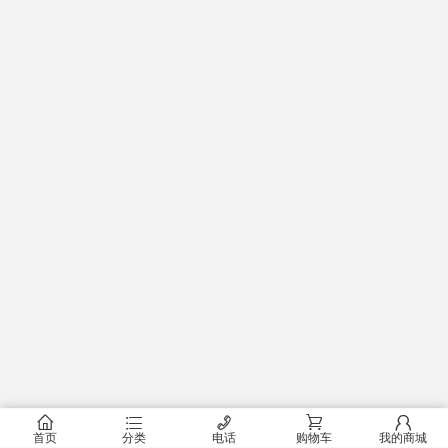
󰂠
󰂦
󰄫
󰂟
󰂢
首页
分类
电话
购物车
我的商城