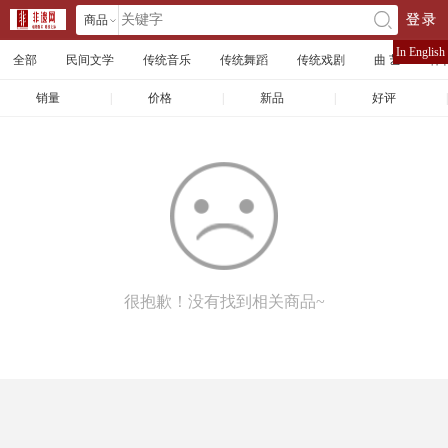
商品
登录
󰄘
店铺
In English
全部
民间文学
传统音乐
传统舞蹈
传统戏剧
曲 艺
体
文章
销量
|
价格
|
新品
|
好评
|
很抱歉！没有找到相关商品~