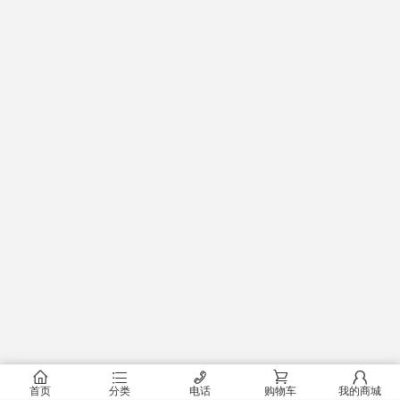
󰂠
󰂦
󰄫
󰂟
󰂢
首页
分类
电话
购物车
我的商城