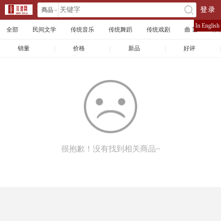
商品
登录
󰄘
店铺
In English
全部
民间文学
传统音乐
传统舞蹈
传统戏剧
曲 艺
体
文章
销量
|
价格
|
新品
|
好评
|
很抱歉！没有找到相关商品~