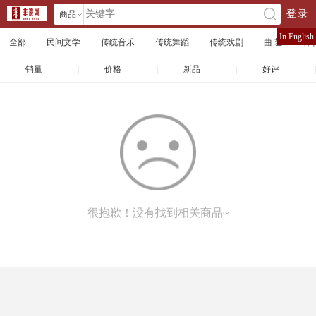
商品
登录
󰄘
店铺
In English
全部
民间文学
传统音乐
传统舞蹈
传统戏剧
曲 艺
体
文章
销量
|
价格
|
新品
|
好评
|
很抱歉！没有找到相关商品~