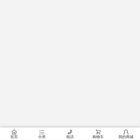
󰂠
󰂦
󰄫
󰂟
󰂢
首页
分类
电话
购物车
我的商城